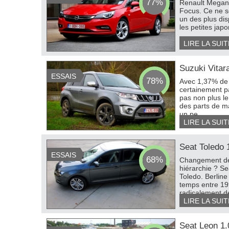
77%
Renault Megane
Focus. Ce ne s
un des plus dis
les petites jap
LIRE LA SUIT
Suzuki Vitar
ESSAIS
78%
Avec 1,37% de 
certainement pa
pas non plus le
des parts de m
un pe...
LIRE LA SUIT
Seat Toledo
ESSAIS
68%
Changement de 
hiérarchie ? Se
Toledo. Berline
temps entre 19
radicalement de
LIRE LA SUIT
Seat Leon 1.