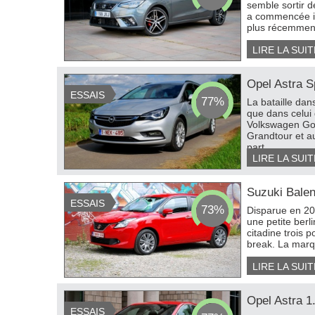
semble sortir d
a commencée il 
plus récemment
W 1 prototype 1.5 turbo
Mercedes GLA MY2027
Dodge 
LIRE LA SUIT
OIR 4 PHOTOS
VOIR 14 PHOTOS
VOIR
Opel Astra S
ESSAIS
77%
La bataille dan
que dans celui
Volkswagen Gol
Grandtour et a
part...
LIRE LA SUIT
Suzuki Balen
ESSAIS
73%
Disparue en 20
une petite berl
citadine trois p
break. La marqu
LIRE LA SUIT
Opel Astra 1
ESSAIS