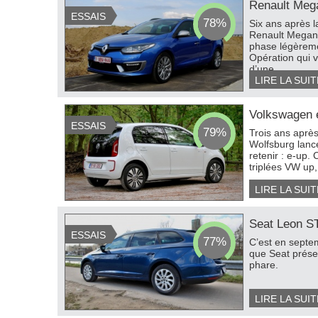
Renault Mega
ESSAIS
78%
Six ans après l
Renault Megane
phase légèreme
Opération qui 
d’une...
LIRE LA SUIT
Volkswagen 
ESSAIS
79%
Trois ans aprè
Wolfsburg lance
retenir : e-up. 
triplées VW up, 
LIRE LA SUIT
Seat Leon ST
ESSAIS
77%
C’est en septem
que Seat prése
phare.
LIRE LA SUIT