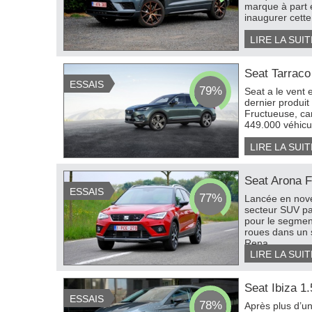
marque à part e
inaugurer cette
LIRE LA SUIT
Seat Tarraco
ESSAIS
79%
Seat a le vent 
dernier produit
Fructueuse, car
449.000 véhicul
LIRE LA SUIT
Seat Arona F
ESSAIS
77%
Lancée en nove
secteur SUV pa
pour le segment
roues dans un 
Rena...
LIRE LA SUIT
Seat Ibiza 
ESSAIS
78%
Après plus d’u