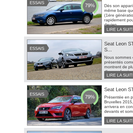
ESSAIS
79%
Dès son apparit
même base que 
(1ére générati
rapidement pour
devien...
LIRE LA SUIT
Seat Leon S
ESSAIS
S...
Nous sommes en
présentés comme
montrent de pl
d’en confronter
LIRE LA SUIT
vous ave...
Seat Leon S
ESSAIS
79%
Présentée en p
Bruxelles 2015,
arrivera en con
devants et somme
LIRE LA SUIT