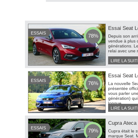
Essai Seat 
ESSAIS
78%
Depuis son arri
vendue à plus d
générations. L
relai avec une 
LIRE LA SUIT
Essai Seat 
ESSAIS
76%
La nouvelle Se
présentée offic
vous parler un
génération) qui
longue...
LIRE LA SUIT
Cupra Ateca
ESSAIS
79%
Cupra était le 
marque Seat. Ma