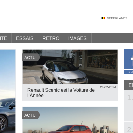
NEDERLANDS
ITÉ
ESSAIS
RÉTRO
IMAGES
ACTU
+ 
E
26-02-2024
Renault Scenic est la Voiture de
l’Année
1
ACTU
2