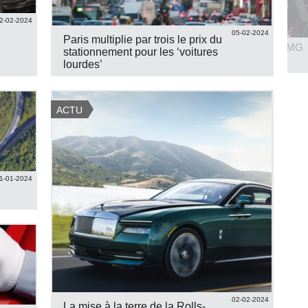
2-02-2024
05-02-2024
Paris multiplie par trois le prix du
Mercedes CLS & CLS Shooti...
Santoni for Mercedes AMG
stationnement pour les ‘voitures
VOIR UNE PHOTO
VOIR 8 PHOTOS
lourdes’
ACTU
1-01-2024
02-02-2024
La mise à la terre de la Rolls-