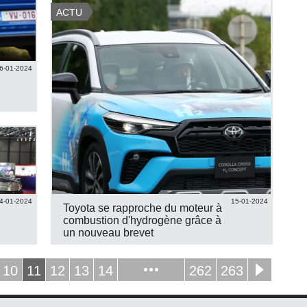
ACTU
6-01-2024
4-01-2024
15-01-2024
Toyota se rapproche du moteur à
combustion d'hydrogène grâce à
un nouveau brevet
10
11
12
13
14
262
263