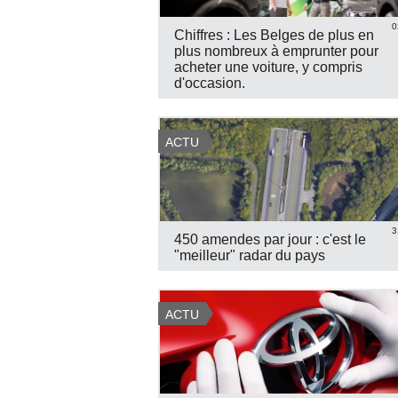
0
Chiffres : Les Belges de plus en
plus nombreux à emprunter pour
2027
Dodge Challenger SRT Hell...
Skoda Fabia pack Sport
acheter une voiture, y compris
VOIR 38 PHOTOS
VOIR 9 PHOTOS
d'occasion.
ACTU
3
450 amendes par jour : c'est le
"meilleur" radar du pays
ACTU