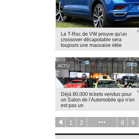
1
Le T-Roc de VW prouve qu'un
crossover décapotable sera
toujours une mauvaise idée
ACTU
1
Déjà 80.000 tickets vendus pour
un Salon de l'Automobile qui n'en
est pas un
1
2
8
9