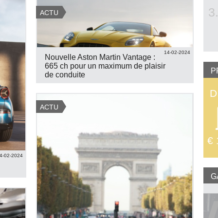
3
ACTU
14-02-2024
Nouvelle Aston Martin Vantage :
665 ch pour un maximum de plaisir
P
de conduite
D
ACTU
€ 
4-02-2024
G