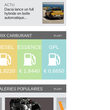
.
ACTU
Dacia lance un full
hybride en boîte
automatique...
RIX CARBURANT
PLUS?
IESEL
ESSENCE
GPL
1,8220
€ 1,8440
€ 0,6650
ALERIES POPULAIRES
PLUS?