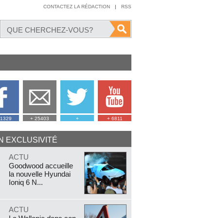
CONTACTEZ LA RÉDACTION
|
RSS
41329
+ 25403
+
+ 6811
N EXCLUSIVITÉ
.
ACTU
Goodwood accueille
la nouvelle Hyundai
Ioniq 6 N...
.
ACTU