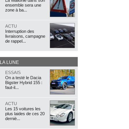
La Wallonie dans son
ensemble sera une
zone à ba...
.
ACTU
Interruption des
livraisons, campagne
de rappel...
 LA LUNE
.
ESSAIS
On a testé le Dacia
Bigster Hybrid 155 :
faut-il...
.
ACTU
Les 15 voitures les
plus laides de ces 20
derniè...